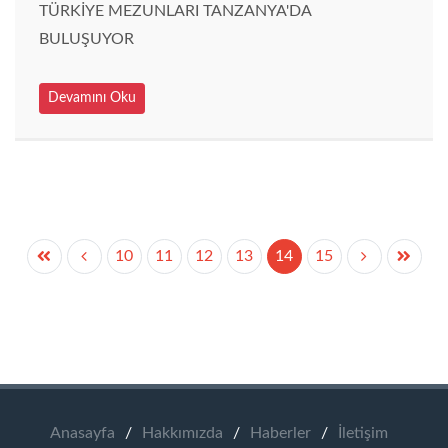
TÜRKİYE MEZUNLARI TANZANYA'DA
BULUŞUYOR
Devamını Oku
10
11
12
13
14
15
Anasayfa
/
Hakkımızda
/
Haberler
/
İletişim