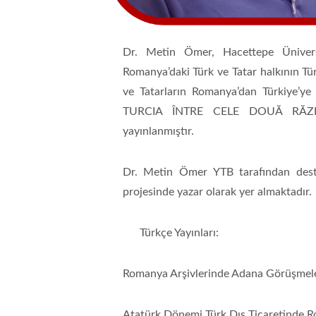
Dr. Metin Ömer, Hacettepe Üniversi
Romanya’daki Türk ve Tatar halkının Tü
ve Tatarların Romanya’dan Türkiy
TURCIA ÎNTRE CELE DOUĂ RĂZBOAI
yayınlanmıştır.
Dr. Metin Ömer YTB tarafından dest
projesinde yazar olarak yer almaktadır.
Türkçe Yayınları:
Romanya Arşivlerinde Adana Görüşmeleri
Atatürk Dönemi Türk Dış Ticaretinde Rom