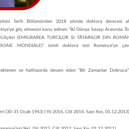
tesi Tarih Bölümünden 2018 yılında doktora derecesi alm
rkiye’ye göç etmesini konu edinen “İki Dünya Savaşı Arasında Tü
e’ye Göçleri (EMIGRAREA TURCILOR ȘI TĂTARILOR DIN ROMÂ
E MONDIALE)” isimli doktora tezi Rumence’ye çevri
TİKA BANGLADEŞ
Uluslarara
eklenen ve halihazırda devam eden “Bir Zamanlar Dobruca”
PROGRAM
Saraybosn
KOORDİNASYON OFİSİ
Üniversitesi Ö
ÇALIŞMA ARKADAŞLARI
Görevlisi Arı
ARIYOR
Devamı...
Devamı...
 (30-31 Ocak 1943) ( Yıl 2014, Cilt 2014, Sayı Xvıı, 01.12.2013
anya’nın Yeri (Yıl 2012, Cilt 2012, Sayı Xııı, 01.12.2011)