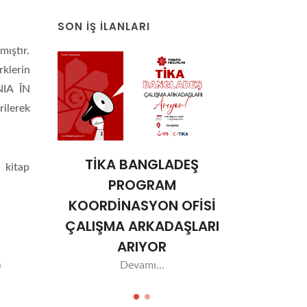
SON İŞ İLANLARI
ıştır.
rklerin
NIA ÎN
lerek
sı
TİKA BANGLADEŞ
Ulus
 kitap
a
PROGRAM
Sar
ğretim
KOORDİNASYON OFİSİ
Üniversi
yor
ÇALIŞMA ARKADAŞLARI
Görevl
ARIYOR
De
Devamı...
)