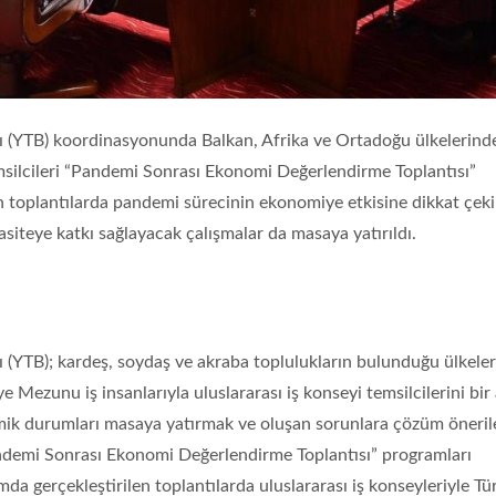
ığı (YTB) koordinasyonunda Balkan, Afrika ve Ortadoğu ülkelerind
msilcileri “Pandemi Sonrası Ekonomi Değerlendirme Toplantısı”
len toplantılarda pandemi sürecinin ekonomiye etkisine dikkat çeki
asiteye katkı sağlayacak çalışmalar da masaya yatırıldı.
Türkiye Mezunları
Türkiye Mezun
Akademik Teşvik
Akademik Te
Programı 2026 2.
Programı 202
ı (YTB); kardeş, soydaş ve akraba toplulukların bulunduğu ülkeler
Dönem Başvuruları
Dönem Sonuç
ye Mezunu iş insanlarıyla uluslararası iş konseyi temsilcilerini bir
Başladı
Açıklandı
ik durumları masaya yatırmak ve oluşan sorunlara çözüm öneril
Devamı...
Devamı...
andemi Sonrası Ekonomi Değerlendirme Toplantısı” programları
da gerçekleştirilen toplantılarda uluslararası iş konseyleriyle Tü