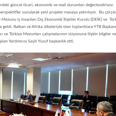
lerdeki güncel ticari, ekonomik ve mali durumları değerlendiriyor.
rspektifler sunularak yeni projeler masaya yatırılıyor. Bu çerçe
 Mezunu iş insanları Dış Ekonomik İlişkiler Kurulu (DEİK) ve Tür
aya geldi. Balkan ve Afrika ülkeleriyle olan toplantılara YTB Başkan
ve Türkiye Mezunları çalışmalarının vizyonuna ilişkin bilgiler ve
kan Yardımcısı Sayit Yusuf başkanlık etti.