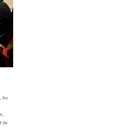
, bu
n,
 ile