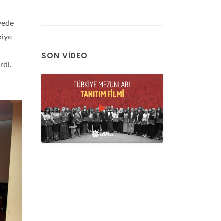
vede
kiye
ı
SON VIDEO
rdi.