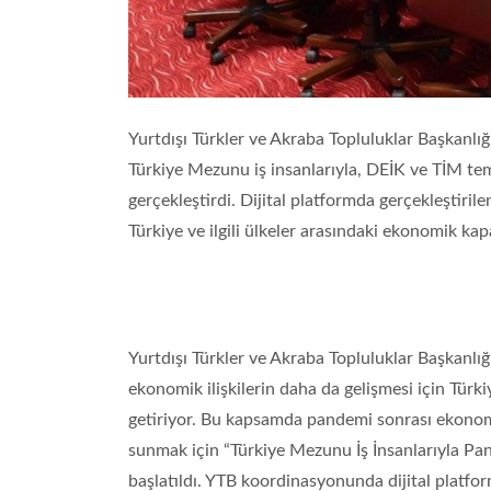
Yurtdışı Türkler ve Akraba Topluluklar Başkanl
Türkiye Mezunu iş insanlarıyla, DEİK ve TİM te
gerçekleştirdi. Dijital platformda gerçekleştiri
Türkiye ve ilgili ülkeler arasındaki ekonomik kap
Türkiye Mezunları
Akademik Teşvik
Programı 2026-1.
Yurtdışı Türkler ve Akraba Topluluklar Başkanlığ
Dönem Sonuçları
ekonomik ilişkilerin daha da gelişmesi için Türki
Açıklandı
getiriyor. Bu kapsamda pandemi sonrası ekonom
Devamı...
sunmak için “Türkiye Mezunu İş İnsanlarıyla P
başlatıldı. YTB koordinasyonunda dijital platform