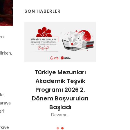
SON HABERLER
en
lirken,
ları
Türkiye Mezunları
Türkiy
şvik
Akademik Teşvik
Akade
6-1.
Programı 2026 2.
Progra
le
ları
Dönem Başvuruları
Dönem 
 araya
Başladı
Aç
eri
Devamı...
De
rkiye