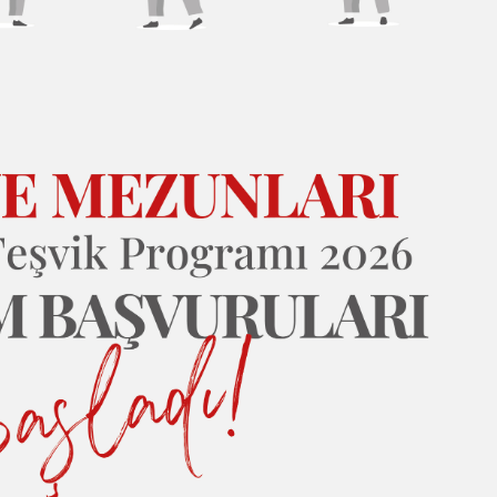
Türkiye Mezunları
Türkiye Mezun
Akademik Teşvik
Akademik Te
Programı 2026 2.
Programı 202
Dönem Başvuruları
Dönem Sonuç
Başladı
Açıklandı
Devamı...
Devamı...