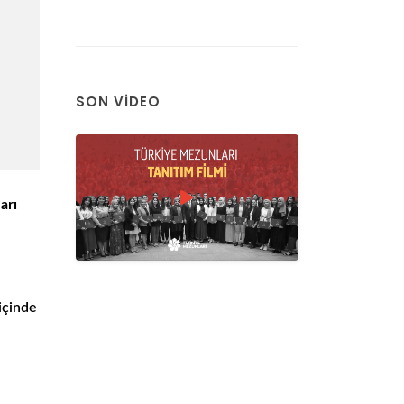
SON VIDEO
arı
 içinde