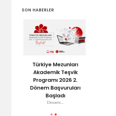
SON HABERLER
ları
Türkiye Mezunları
Türkiy
şvik
Akademik Teşvik
Akade
6-1.
Programı 2026 2.
Progra
ları
Dönem Başvuruları
Dönem 
Başladı
Aç
Devamı...
De