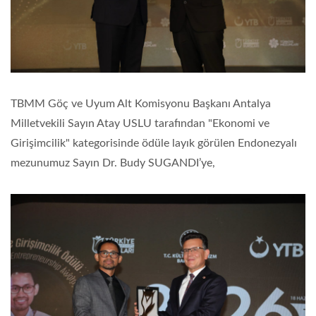
TBMM Göç ve Uyum Alt Komisyonu Başkanı Antalya
Milletvekili Sayın Atay USLU tarafından "Ekonomi ve
Girişimcilik" kategorisinde ödüle layık görülen Endonezyalı
mezunumuz Sayın Dr. Budy SUGANDI’ye,