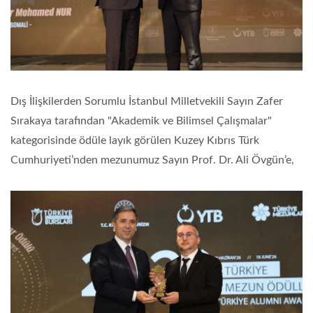
Dış İlişkilerden Sorumlu İstanbul Milletvekili Sayın Zafer
Sırakaya tarafından "Akademik ve Bilimsel Çalışmalar"
kategorisinde ödüle layık görülen Kuzey Kıbrıs Türk
Cumhuriyeti’nden mezunumuz Sayın Prof. Dr. Ali Övgün’e,