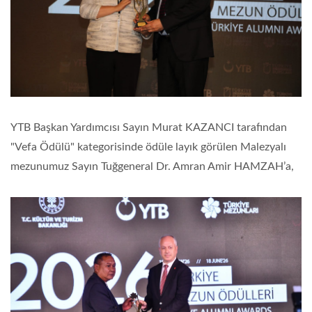
YTB Başkan Yardımcısı Sayın Murat KAZANCI tarafından
"Vefa Ödülü" kategorisinde ödüle layık görülen Malezyalı
mezunumuz Sayın Tuğgeneral Dr. Amran Amir HAMZAH’a,