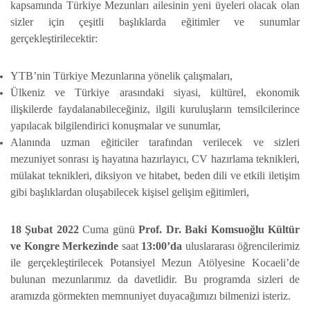
kapsamında Türkiye Mezunları ailesinin yeni üyeleri olacak olan
sizler için çeşitli başlıklarda eğitimler ve sunumlar
gerçekleştirilecektir:
YTB’nin Türkiye Mezunlarına yönelik çalışmaları,
Ülkeniz ve Türkiye arasındaki siyasi, kültürel, ekonomik
ilişkilerde faydalanabileceğiniz, ilgili kuruluşların temsilcilerince
yapılacak bilgilendirici konuşmalar ve sunumlar,
Alanında uzman eğiticiler tarafından verilecek ve sizleri
mezuniyet sonrası iş hayatına hazırlayıcı,
CV hazırlama teknikleri,
mülakat teknikleri, diksiyon ve hitabet, beden dili ve etkili iletişim
gibi başlıklardan oluşabilecek kişisel gelişim eğitimleri,
18 Şubat 2022
Cuma günü
Prof. Dr. Baki Komsuoğlu Kültür
ve Kongre Merkezinde
saat
13:00’da
uluslararası öğrencilerimiz
ile gerçekleştirilecek Potansiyel Mezun Atölyesine Kocaeli’de
bulunan mezunlarımız da davetlidir. Bu programda sizleri de
aramızda görmekten memnuniyet duyacağımızı bilmenizi isteriz.