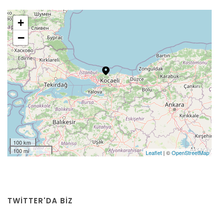
+
−
100 km
100 mi
Leaflet
| ©
OpenStreetMap
TWITTER'DA BİZ