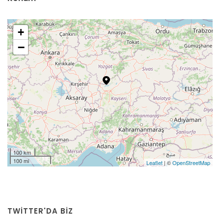
+
−
100 km
100 mi
Leaflet
| ©
OpenStreetMap
TWITTER'DA BİZ