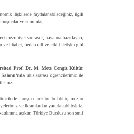
omik ilişkilerde faydalanabileceğiniz, ilgili
 konuşmalar ve sunumlar,
eri mezuniyet sonrası iş hayatına hazırlayıcı,
ve hitabet, beden dili ve etkili iletişim gibi
sitesi Prof. Dr. M. Mete Cengiz Kültür
 Salonu’nda
uluslararası öğrencilerimiz ile
lisiniz.
mcilerle tanışma imkânı bulabilir, mezun
elerimiz ve ikramlardan yararlanabilirsiniz.
katılımına
açıktır,
Türkiye Burslusu
son sınıf