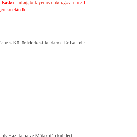
a kadar
info@turkiyemezunlari.gov.tr
mail
 gerekmektedir.
 Cengiz Kültür Merkezi Jandarma Er Bahadır
ş Hazırlama ve Mülakat Teknikleri