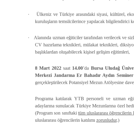
·
Ülkeniz ve Türkiye arasındaki siyasi, kültürel, ekon
kuruluşların temsilcilerince yapılacak bilgilendirici
·
Alanında uzman eğiticiler tarafından verilecek ve sizl
CV hazırlama teknikleri, mülakat teknikleri, diksiyon 
başlıklardan oluşabilecek kişisel gelişim eğitimleri,
8 Mart 2022
saat
14.00
’da
Bursa Uludağ Üniver
Merkezi Jandarma Er Bahadır Aydın Seminer
gerçekleştirilecek Potansiyel Mezun Atölyesine davet
Programa katılarak YTB personeli ve uzman eğiti
adaylarına sunulacak Türkiye Mezunlarına özel hediy
(Program son sınıftaki
tüm uluslararası öğrencilerin 
uluslararası öğrencilerin katılımı
zorunludur
.)