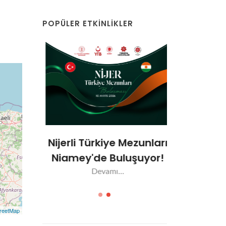
POPÜLER ETKINLIKLER
dülleri
Türkiye M
luyor
Sahiple
Nijerli Türkiye Mezunları
De
Niamey'de Buluşuyor!
Devamı...
reetMap