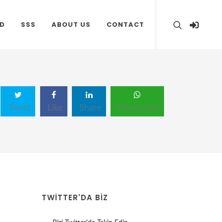
D
SSS
ABOUT US
CONTACT
Tweet
Like
Share
WhatsApp
TWITTER'DA BİZ