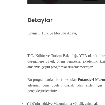
Detaylar
Kıymetli Türkiye Mezunu Adayı,
T.C. Kültür ve Turizm Bakanlığı, YTB olarak ülkem
Türkiye Mezun Ödülleri
öğrencilere büyük önem vermekte; akademik, kişis
Sahiplerini Buluyor
amacıyla çeşitli programlar düzenlemekteyiz.
Devamı...
Bu programlardan bir tanesi olan
Potansiyel Mezun
ailesinin yeni üyeleri olacak olan sizler için 
gerçekleştirilecektir:
·
YTB’nin Türkiye Mezunlarına yönelik çalışmaları,