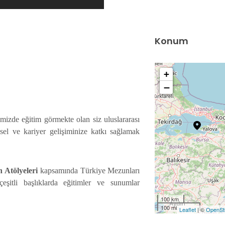
Konum
+
−
izde eğitim görmekte olan siz uluslararası
Türkiye Mezun Ö
el ve kariyer gelişiminize katkı sağlamak
Sahiplerini Bu
Nijerli Türkiye Mezunları
Devamı...
Niamey'de Buluşuyor!
 Atölyeleri
kapsamında Türkiye Mezunları
Devamı...
çeşitli başlıklarda eğitimler ve sunumlar
100 km
100 mi
Leaflet
| ©
OpenSt